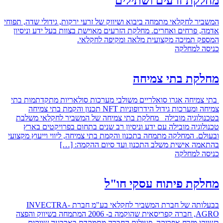
מחלקת זרעים ושתילים
המשביר לחקלאי מתמחה ביבוא ושיווק של זרעי ירקות, גידולי שדה, תפוחי
אדמה, פרחים ואחרים. מחלקת הזרעים מאוישת בצוות בעל ידע וניסיון
המספק תמיכה מקצועית מלאה ומקיפה לחקלאי.
כניסה למחלקה
מחלקת בתי צמיחה
בתי צמיחה אגרו סואלריים משולבי מערכות סולאריות מתקדתמות בתי
צמיחה ומערכות גידול הידרופוניות NFT תכנון והקמת בתי צמיחה
בטכנולוגיה מובילה מחלקת בתי צמיחה של המשביר לחקלאי משלבת
טכנולוגיה מובילה עם ידע וניסיון רב שנים בתחום בפרויקטים בארץ
ובעולם. המחלקה מתמחה בתכנון והקמת בתי צמיחה, ליווי וייעוץ מקצועי
בהתאמה אישית משלב התכנון ועד סיום ההקמה: […]
כניסה למחלקה
מחלקת פיתוח עסקי חו"ל
בבעלותה של חברת המשביר לחקלאי בע"מ חברת INVECTRA-
AGRO, חברה קפריסאית שהוקמה ב- 2006 המתמחה בשיווק והפצה
בשווקי מזרח אפריקה. פעילות החברה מתמקדת בארבעה שווקים