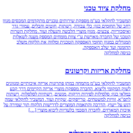
מחלקת ציוד טכני
המשביר לחקלאי בע"מ מספקת שירותים טכניים מתקדמים המכסים מגוון
רחב של תחומים כגון: כלי עבודה, רשתות, חוטים וחבלים, עמודי גדר
ואיסכוריות, צבעים, מגוון מוצרי הלבשה והנעלה ועוד. מחלקת השרות
הטכני של החברה מאוישת ע"י צוות מומחים המספק מענה לשאלות
המגדלים במגוון תחומי האספקה הטכנית ומלווה את הלקוח משלב
ההזמנה ועד שלב האספקה.
כניסה למחלקה
מחלקת אריזות וקרטונים
המשביר לחקלאי בע"מ מתמחה במתן פתרונות אריזה איכותיים ומגוונים
לשוק המקומי וליצוא. החברה מספקת מוצרי אריזה הקיימים דרך קבע
במלאי כגון: סלסילות לפירות וירקות, מגשים, רשתיות לסלסלות, רשתות
לתפ"א, זוויות למשטחים, טרייפקים, שקיות ועוד. המשביר לחקלאי שמה
דגש על ייעוץ, הדרכה והתאמת המוצרים לדרישות הלקוח תוך שמירה על
איכות המארזים. לחברה הסכמי בלעדיות ליבוא מוצרי […]
כניסה למחלקה