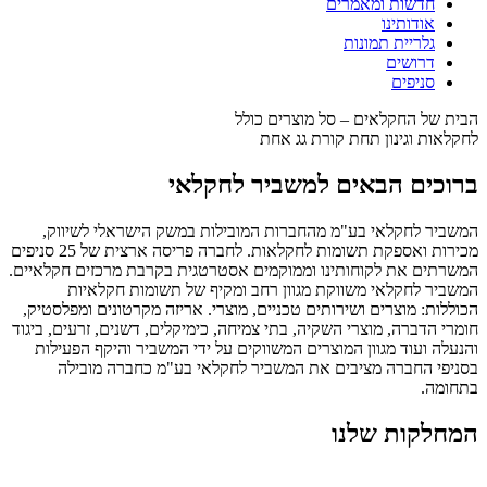
חדשות ומאמרים
אודותינו
גלריית תמונות
דרושים
סניפים
הבית של החקלאים – סל מוצרים כולל
לחקלאות וגינון תחת קורת גג אחת
ברוכים הבאים למשביר לחקלאי
‎המשביר לחקלאי בע"מ מהחברות המובילות במשק הישראלי לשיווק,
מכירות ואספקת תשומות לחקלאות. לחברה פריסה ארצית של 25 סניפים
המשרתים את לקוחותינו וממוקמים אסטרטגית בקרבת מרכזים ‏חקלאיים.
המשביר לחקלאי משווקת מגוון רחב ומקיף של תשומות חקלאיות
הכוללות: מוצרים ושירותים טכניים, ‏מוצרי. אריזה מקרטונים ומפלסטיק,
חומרי הדברה, מוצרי השקיה, בתי צמיחה, כימיקלים, דשנים, זרעים, ‏ביגוד
והנעלה ועוד מגוון המוצרים המשווקים על ידי המשביר והיקף הפעילות
בסניפי החברה מציבים את המשביר לחקלאי ‏‏בע"מ כחברה מובילה
בתחומה.‏‎
המחלקות שלנו