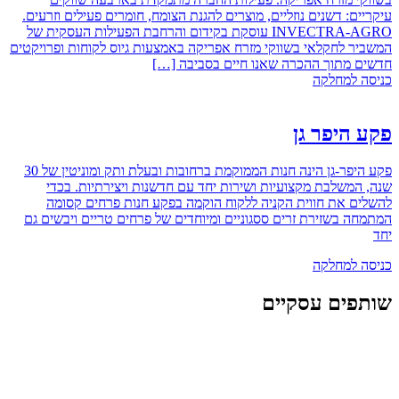
עיקריים: דשנים נוזליים, מוצרים להגנת הצומח, חומרים פעילים וזרעים.
INVECTRA-AGRO עוסקת בקידום והרחבת הפעילות העסקית של
המשביר לחקלאי בשווקי מזרח אפריקה באמצעות גיוס לקוחות ופרויקטים
חדשים מתוך ההכרה שאנו חיים בסביבה […]
כניסה למחלקה
פקע היפר גן
פקע היפר-גן הינה חנות הממוקמת ברחובות ובעלת ותק ומוניטין של 30
שנה, המשלבת מקצועיות ושירות יחד עם חדשנות ויצירתיות. בכדי
להשלים את חווית הקניה ללקוח הוקמה בפקע חנות פרחים קסומה
המתמחה בשזירת זרים ססגוניים ומיוחדים של פרחים טריים ויבשים גם
יחד
כניסה למחלקה
שותפים עסקיים