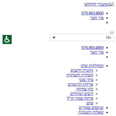
תחילתו
של
076-8014800
דף
צור קשר
אינטרנט,
לחץ
אנטר
כדי
לעבור
He
לאזור
תוכן
076-8014800
מרכזי
צור קשר
המחלקות שלנו
הדברה ודשנים
השקייה ותשתיות
ציוד טכני
אריזות וקרטונים
בתי צמיחה
זרעים ושתילים
פיתוח עסקי חו"ל
פקע
שותפים עסקיים
שאלות ותשובות