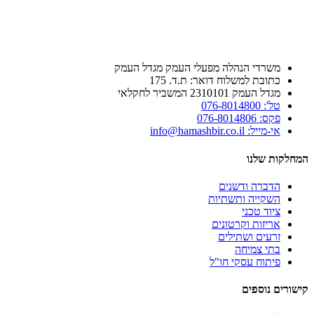
משרדי הנהלה מפעלי העמק מגדל העמק
כתובת למשלוח דואר: ת.ד. 175
מגדל העמק 2310101 המשביר לחקלאי
טל': 076-8014800
פקס: 076-8014806
אי-מייל: info@hamashbir.co.il
המחלקות שלנו
הדברה ודשנים
השקייה ותשתיות
ציוד טכני
אריזות וקרטונים
זרעים ושתילים
בתי צמיחה
פיתוח עסקי חו"ל
קישורים נוספים