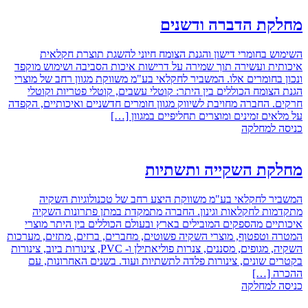
מחלקת הדברה ודשנים
השימוש בחומרי דישון והגנת הצומח חיוני להשגת תוצרת חקלאית
איכותית ועשירה תוך שמירה על דרישות איכות הסביבה ושימוש מוקפד
ונכון בחומרים אלו. המשביר לחקלאי בע"מ משווקת מגוון רחב של מוצרי
הגנת הצומח הכוללים בין היתר: קוטלי עשבים, קוטלי פטריות וקוטלי
חרקים. החברה מחויבת לשיווק מגוון חומרים חדשניים ואיכותיים, הקפדה
על מלאים זמינים ומוצרים תחליפיים במגוון […]
כניסה למחלקה
מחלקת השקייה ותשתיות
המשביר לחקלאי בע"מ משווקת היצע רחב של טכנולוגיות השקיה
מתקדמות לחקלאות וגינון. החברה מתמקדת במתן פתרונות השקיה
איכותיים מהספקים המובילים בארץ ובעולם הכוללים בין היתר מוצרי
המטרה וטפטוף, מוצרי השקיה פשוטים, מחברים, ברזים, מתזים, מערכות
השקיה, מגופים, מסננים, צנרות פוליאתילן ו- PVC, צינורות ביוב, צינורות
בקטרים שונים, צינורות פלדה לתשתיות ועוד. בשנים האחרונות, עם
ההכרה […]
כניסה למחלקה