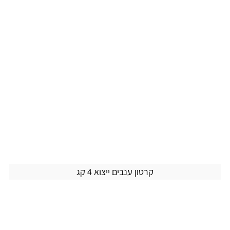
קרטון ענבים ייצוא 4 קג