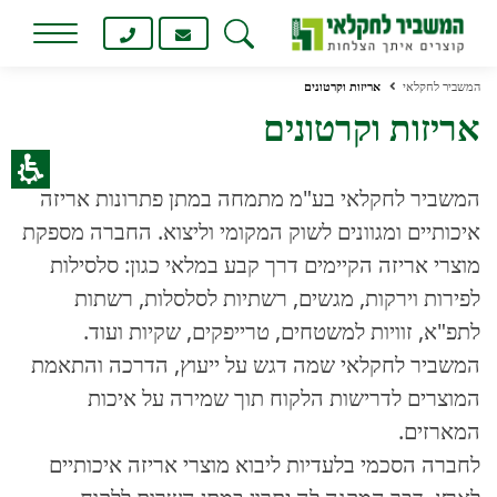
חילתו
ל
ף
המשביר לחקלאי
אריזות וקרטונים
ינטרנט,
אריזות וקרטונים
חץ
נטר
די
המשביר לחקלאי בע"מ מתמחה במתן פתרונות אריזה
עבור
אזור
איכותיים ומגוונים לשוק המקומי וליצוא. החברה מספקת
וכן
מוצרי אריזה הקיימים דרך קבע במלאי כגון: סלסילות
רכזי
לפירות וירקות, מגשים, רשתיות לסלסלות, רשתות
לתפ"א, זוויות למשטחים, טרייפקים, שקיות ועוד.
המשביר לחקלאי שמה דגש על ייעוץ, הדרכה והתאמת
המוצרים לדרישות הלקוח תוך שמירה על איכות
המארזים.
לחברה הסכמי בלעדיות ליבוא מוצרי אריזה איכותיים