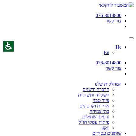
076-8014800
צור קשר
He
En
076-8014800
צור קשר
המחלקות שלנו
הדברה ודשנים
השקייה ותשתיות
ציוד טכני
אריזות וקרטונים
בתי צמיחה
זרעים ושתילים
פיתוח עסקי חו"ל
פקע
שותפים עסקיים