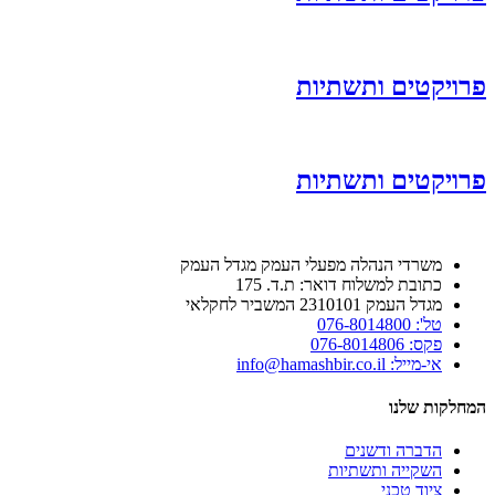
פרויקטים ותשתיות
פרויקטים ותשתיות
משרדי הנהלה מפעלי העמק מגדל העמק
כתובת למשלוח דואר: ת.ד. 175
מגדל העמק 2310101 המשביר לחקלאי
טל': 076-8014800
פקס: 076-8014806
אי-מייל: info@hamashbir.co.il
המחלקות שלנו
הדברה ודשנים
השקייה ותשתיות
ציוד טכני