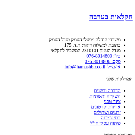
חקלאות בערבה
משרדי הנהלה מפעלי העמק מגדל העמק
כתובת למשלוח דואר: ת.ד. 175
מגדל העמק 2310101 המשביר לחקלאי
טל': 076-8014800
פקס: 076-8014806
אי-מייל: info@hamashbir.co.il
המחלקות שלנו
הדברה ודשנים
השקייה ותשתיות
ציוד טכני
אריזות וקרטונים
זרעים ושתילים
בתי צמיחה
פיתוח עסקי חו"ל
קישורים נוספים