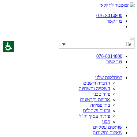
076-8014800
צור קשר
He
076-8014800
צור קשר
המחלקות שלנו
הדברה ודשנים
השקייה ותשתיות
ציוד טכני
אריזות וקרטונים
בתי צמיחה
זרעים ושתילים
פיתוח עסקי חו"ל
פקע
שותפים עסקיים
שאלות ותשובות