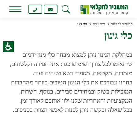
חילתו
ל
ף
המשביר לחקלאי
ציוד טכני
כלי גינון
ינטרנט,
כלי גינון
חץ
נטר
די
במחלקת הגינון ניתן למצוא מבחר כלי גינון ידניים
עבור
אזור
שיתאימו לכל צורך ושימוש כגון: אתי חפירה וקלשונים,
וכן
מזמרות, מקטפות, מספרי דשא ושיחים ועוד.
רכזי
בחרנו עבורכם את כלי הגינון הטובים ביותר מהחברות
המובילות בשוק ובמחירים סבירים. בנוסף, השרות,
המקצועיות והאחריות שלנו ילוו אותכם לאורך זמן.
בכל שאלה ובקשה ניתן לפנות לאנשי הצוות בסניפים.