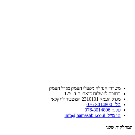
משרדי הנהלה מפעלי העמק מגדל העמק
כתובת למשלוח דואר: ת.ד. 175
מגדל העמק 2310101 המשביר לחקלאי
טל': 076-8014800
פקס: 076-8014806
אי-מייל: info@hamashbir.co.il
המחלקות שלנו