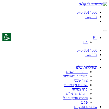
076-8014800
צור קשר
He
En
076-8014800
צור קשר
המחלקות שלנו
הדברה ודשנים
השקייה ותשתיות
ציוד טכני
אריזות וקרטונים
בתי צמיחה
זרעים ושתילים
פיתוח עסקי חו"ל
פקע
שותפים עסקיים