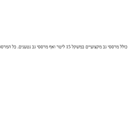
החברה משווקת מגוון מרססים רחב המשמשים לדישון והדברה במס’ גדלים כולל 