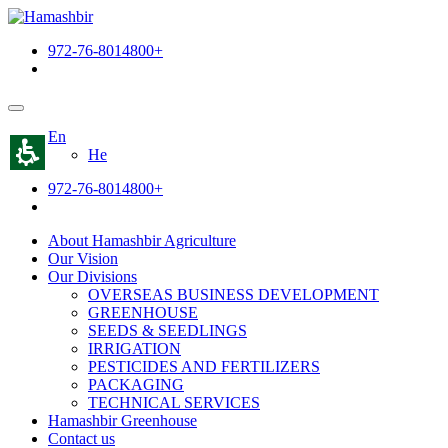
תחילתו
של
972-76-8014800+
דף
אינטרנט,
לחץ
אנטר
כדי
En
לעבור
He
לאזור
תוכן
972-76-8014800+
מרכזי
About Hamashbir Agriculture
Our Vision
Our Divisions
OVERSEAS BUSINESS DEVELOPMENT
GREENHOUSE
SEEDS & SEEDLINGS
IRRIGATION
PESTICIDES AND FERTILIZERS
PACKAGING
TECHNICAL SERVICES
Hamashbir Greenhouse
Contact us