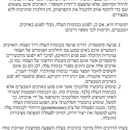
לגידול המרוסס, אלא שהפעם ה"חזית חשופה". האויבים אינם ‏נמצאים
שם כדי לתקוף אותן ולהגביל את התפרצותן, והן הולכות ומתרבות ללא
מעצורים.‏
המטרה היא, אם כן, לפגוע בכנימות העלה, מבלי לפגוע באויבים
הטבעיים, וקיימות לכך מספר ‏דרכים:‏
פגיעה סיסטמית, דהיינו פגיעה בכנימות העלה דרך הצמח. האויבים
הטבעיים אינם באים ‏במגע עם החלקים הפנימיים של הצמח
(צינורות ההובלה ועם פנים התאים), לפיכך לא ‏ייפגעו מתכשירים
סיסטמיים אשר אינם מצויים בשטחו החיצוני של הצמח. כמו כן,
אויבים ‏אלה אינם ניזונים מפגרי כנימות עלה, לכן הם גם אינם
חשופים לחומר המצוי בפגרי כנימות ‏שהודברו. לצורך העניין,
התכשיר אקטרה, אם יינתן דרך הקרקע, באופן סיסטמי לא יפגע
‏באויבים הטבעיים.‏
שימוש בתכשיר סלקטיבי אשר אינו פוגע באויבים הטבעיים אלא
בכנימות העלה בלבד. ‏במקרה כזה, גם הכנימות המעטות ששרדו
לאחר חשיפתן לחומר הסלקטיבי תיטרפנה על ‏ידי אויביהן. כך
למשל, שימוש בתכשיר הסלקטיבי צ'ס, הפוגע בכנימות העלה
בלבד. מנגנון ‏הפעולה של צ'ס (‏pymetrozine‏) הייחודי לכנימות עלה
מונע למעשה את ייצור הרוק, ‏החיוני לפעולת המציצה מצינורות
ההובלה.
‏בשתי הדרכים הללו מדובר בהדברה בעלת השפעה ממושכת וארוכת טווח