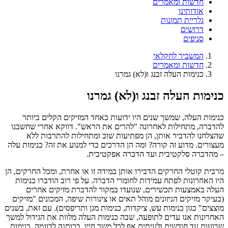
חדשות ומאמרים
אודותינו
גלריית תמונות
דרושים
סניפים
המשביר לחקלאי
חדשות ומאמרים
כנימות העלה‏ זבנג ו(לא) גמרנו
כנימות העלה‏ זבנג ו(לא) גמרנו
כנימות העלה, שמשך שנים היו ידועות כאחד המזיקים הקלים ביותר
להדברה, מתחילות לאחרונה ‏‏"להרים את הראש". דווקא אחרי שחשבנו
שהצלחנו להדביר אותן, הן מפתיעות שוב ומתחילות ‏להתרבות ללא
מעצורים. מדוע זה קורה? ומה הן הדרכים כדי למנוע את זה? כנימות עלה
– ‏מהדברה סלקטיבית ועד הדברה אפקטיבית. ‏
מרבית קוטלי החרקים הדבירו אותן במידה זו או אחרת, ומכל החרקים, הן
היו האחרונות לפתח ‏עמידות לחומרי הדברה. על פי רוב הודברו כנימות
העלה באמצעות תכשירים, שנועדו במקור ‏להדברת מזיקים אחרים
(בעיקר מזיקים הניזונים מוהל תאים או צינורות שיפה, המכונים "מזיקים
‏מוצצים" כגון כנימות עש, ציקדות, כנימות מגן ותריפסים). עם זאת, בשנים
האחרונות אנו עדים ‏לתופעה, שבה כנימות העלה מלוות את הגידול למשך
שבועות עד חודשים ולעיתים אף לכל משך ‏חייו. בכותנה לדוגמה, כנימות