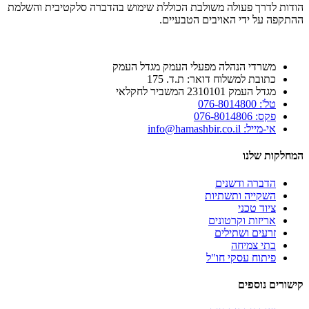
הודות לדרך פעולה ‏משולבת הכוללת שימוש בהדברה סלקטיבית והשלמת
ההתקפה על ידי האויבים הטבעיים.‏
משרדי הנהלה מפעלי העמק מגדל העמק
כתובת למשלוח דואר: ת.ד. 175
מגדל העמק 2310101 המשביר לחקלאי
טל': 076-8014800
פקס: 076-8014806
אי-מייל: info@hamashbir.co.il
המחלקות שלנו
הדברה ודשנים
השקייה ותשתיות
ציוד טכני
אריזות וקרטונים
זרעים ושתילים
בתי צמיחה
פיתוח עסקי חו"ל
קישורים נוספים