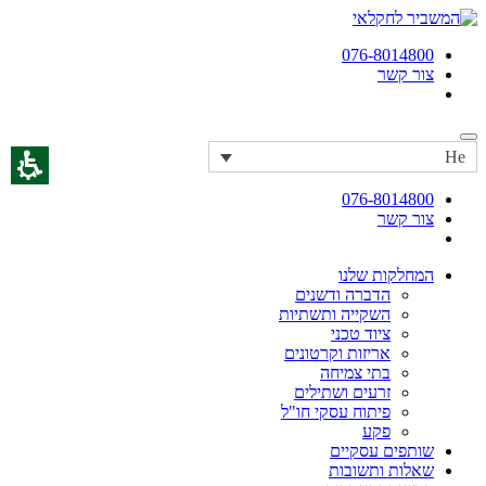
076-8014800
צור קשר
He
076-8014800
צור קשר
המחלקות שלנו
הדברה ודשנים
השקייה ותשתיות
ציוד טכני
אריזות וקרטונים
בתי צמיחה
זרעים ושתילים
פיתוח עסקי חו"ל
פקע
שותפים עסקיים
שאלות ותשובות