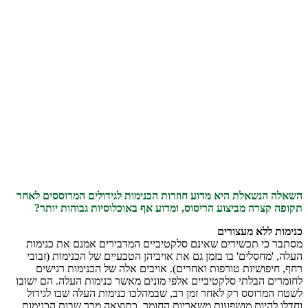
השאלה הנשאלת היא מדוע חוזרות הכנימות לגידולים המרוססים לאחר
תקופה קצרה מביצוע ‏הריסוס, ומדוע אף באוכלוסיות גבוהות יותר?‏
כנימות ללא מעצורים
מסתבר כי תכשירים שאינם סלקטיביים המדבירים אמנם את כנימות
העלה, 'מחסלים' בו בזמן גם ‏את אויביהן הטבעיים של הכנימות (זבובי
רחף, חיפושיות טורפות ואחרים). אויבים אלה של ‏הכנימות רגישים
לחומרים הבלתי סלקטיביים אלפי מונים מאשר כנימות העלה. הם ישובו
לשטח ‏המרוסס רק לאחר זמן רב, שבמהלכו כנימות העלה שבו לגידול
וחדלו להיות מושפעות משאריות ‏החומר. כתוצאה מכך שבות הכנימות