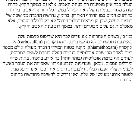
העלה כבר אינן מופיעות רק בעונת האביב, אלא גם במשך הקיץ. ‏בתות
שדה, מלוות כנימות העלה את הגידול במשך כל החורף והאביב, בייחוד
בחורפים חמים כמו ‏החורף האחרון. ברימון, נדרשת הדברה ממושכת של
כנימות העלה, שכן הן מראות "גילויי חיבה" לא ‏רק ללבלוב הצעיר, אלא
מאכלסות גם עלים מבוגרים יותר, במשך רוב עונת האביב והקיץ.‏
כמו כן, בשנים האחרונות אנו עדים לכך היא שריסוס כנימות עלה
באמצעות תכשירים לא ‏סלקטיביים, דוגמת קרבולן (‏carbosulfan‏) או
אקטרה (‏thiamethoxam‏), מקנה בטווח המיידי ‏הדברה מעולה אולם מספר
ימים לאחר מכן שבה אוכלוסיית כנימות העלה וחוזרת לשטח המרוסס,
‏לעתים אף ברמת אוכלוסייה גבוהה יותר! כך אירע בתפוח, בתות שדה
וגידולים נוספים. מכאן, ‏שמדיניות ה'זבנג וגמרנו' שאפיינה את העבר באשר
לכנימות עלה הפכה לבלתי רלבנטית. ריסוס ‏אחד כבר אינו די על מנת
לפטור אותנו מעונשן של אלה, ואנו נדרשים לחשיבה מחודשת בתחום
‏הדברתן. ‏