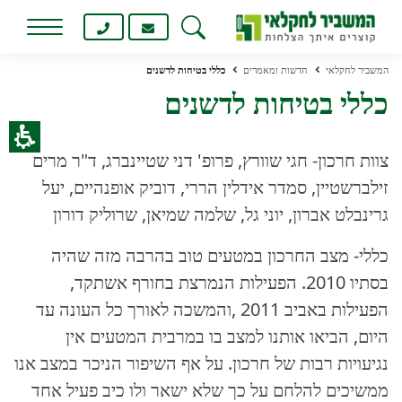
המשביר לחקלאי
חדשות ומאמרים
כללי בטיחות לדשנים
כללי בטיחות לדשנים
צוות חרכון- חגי שוורץ, פרופ' דני שטיינברג, ד"ר מרים
זילברשטיין, סמדר אידלין הררי, דוביק אופנהיים, יעל
גרינבלט אברון, יוני גל, שלמה שמיאן, שרוליק דורון
כללי- מצב החרכון במטעים טוב בהרבה מזה שהיה
בסתיו 2010. הפעילות הנמרצת בחורף אשתקד,
הפעילות באביב 2011 ,והמשכה לאורך כל העונה עד
היום, הביאו אותנו למצב בו במרבית המטעים אין
נגיעויות רבות של חרכון. על אף השיפור הניכר במצב אנו
ממשיכים להלחם על כך שלא ישאר ולו כיב פעיל אחד