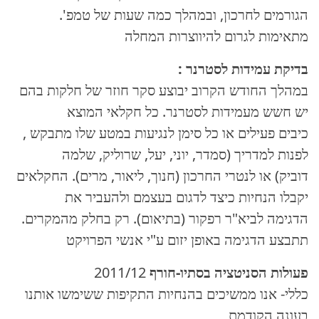
.הגורמים לחרכון, ובמהלך כמה שעות של טמפ'
מתאימות לגרום להיווצרות המחלה
: בדיקת עמידות לסטרנר
במהלך החודש הקרוב יבוצע סקר חוזר של חלקות בהם
יש חשש מעמידות לסטרנר. כל חקלאי המוצא
, כיבים פעילים או כל סימן לנגיעות במטע שלו מתבקש
לפנות למדריך (סמדר, יוני, יעל, שרוליק, שלמה
דוביק) או לנטרי החרכון (חנוך, ליאור, מרים). החקלאים
יקבלו הנחיות כיצד לדגום בעצמם ולהעביר את
.הדגימה לביא"ר רפקור (בתיאום). רק בחלק מהמקרים
תתבצע הדגימה באופן יזום ע"י אנשי הפרויקט
פעולות הסניטציה בסתיו-חורף
2011/12
כללי- אנו ממשיכים בהנחיות התקיפות ששימשו אותנו
בעונה הקודמת