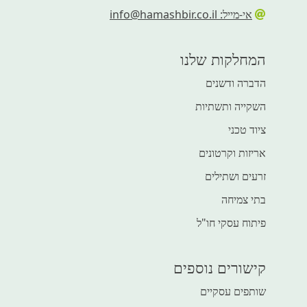
אי-מייל: info@hamashbir.co.il
המחלקות שלנו
הדברה ודשנים
השקייה ותשתיות
ציוד טכני
אריזות וקרטונים
זרעים ושתילים
בתי צמיחה
פיתוח עסקי חו"ל
קישורים נוספים
שותפים עסקיים