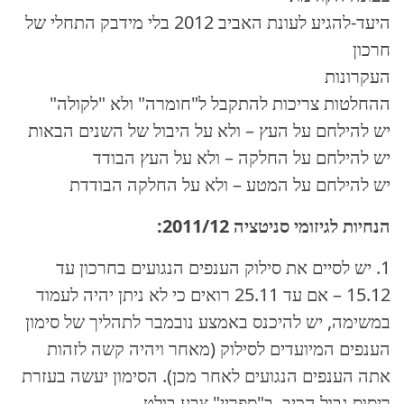
היעד-להגיע לעונת האביב 2012 בלי מידבק התחלי של
חרכון
העקרונות
"ההחלטות צריכות להתקבל ל"חומרה" ולא "לקולה
יש להילחם על העץ – ולא על היבול של השנים הבאות
יש להילחם על החלקה – ולא על העץ הבודד
יש להילחם על המטע – ולא על החלקה הבודדת
הנחיות לגיזומי סניטציה 2011/12:
1. יש לסיים את סילוק הענפים הנגועים בחרכון עד
15.12 – אם עד 25.11 רואים כי לא ניתן יהיה לעמוד
במשימה, יש להיכנס באמצע נובמבר לתהליך של סימון
הענפים המיועדים לסילוק (מאחר ויהיה קשה לזהות
אתה הענפים הנגועים לאחר מכן). הסימון יעשה בעזרת
ריסוס גבול הכיב. ב"ספריי" צבע בולט.